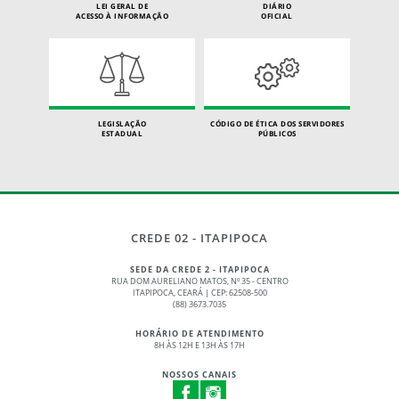
LEI GERAL DE
DIÁRIO
ACESSO À INFORMAÇÃO
OFICIAL
LEGISLAÇÃO
CÓDIGO DE ÉTICA DOS SERVIDORES
ESTADUAL
PÚBLICOS
CREDE 02 - ITAPIPOCA
SEDE DA CREDE 2 - ITAPIPOCA
RUA DOM AURELIANO MATOS, Nº 35 - CENTRO
ITAPIPOCA, CEARÁ | CEP: 62508-500
(88) 3673.7035
HORÁRIO DE ATENDIMENTO
8H ÀS 12H E 13H ÀS 17H
NOSSOS CANAIS