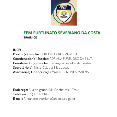
INEP:
Diretor(a) Escolar :
JERLANIO PIRES MOPURA
Coordenador(a) Escolar
: ADRIANA FURTUOSO DA SILVA
Coordenador(a) Escolar:
Elizângela Gadelha de Freitas
Secretário(a):
Nícia Cláudia Silva Lucas
Assessor(a) Financeiro(a):
WAGNER NUNES MARINS
Endereço:
Rua do grupo S/N Flecheiras – Trairi
Telefone:
(85)3351-3390
E-mail:
furtunatoseveriano@escola.ce.go.br