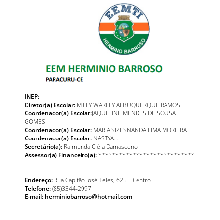
INEP:
Diretor(a) Escolar:
MILLY WARLEY ALBUQUERQUE RAMOS
Coordenador(a) Escolar:
JAQUELINE MENDES DE SOUSA
GOMES
Coordenador(a) Escolar:
MARIA SIZESNANDA LIMA MOREIRA
Coordenador(a) Escolar:
NASTYA…
Secretário(a):
Raimunda Cléia Damasceno
Assessor(a) Financeiro(a):
****************************
Endereço:
Rua Capitão José Teles, 625 – Centro
Telefone:
(85)3344-2997
E-mail: herminiobarroso@hotmail.com