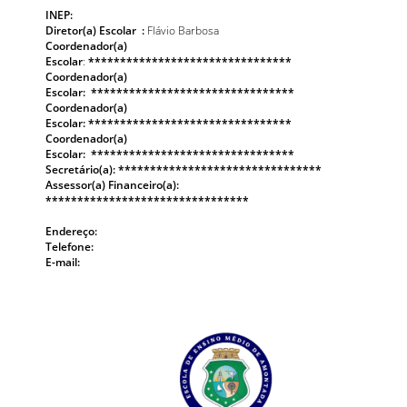
INEP:
Diretor(a) Escolar :
Flávio Barbosa
Coordenador(a)
Escolar
:
********************************
Coordenador(a)
Escolar:
********************************
Coordenador(a)
Escolar:
********************************
Coordenador(a)
Escolar:
********************************
Secretário(a):
********************************
Assessor(a) Financeiro(a):
********************************
Endereço:
Telefone:
E-mail: