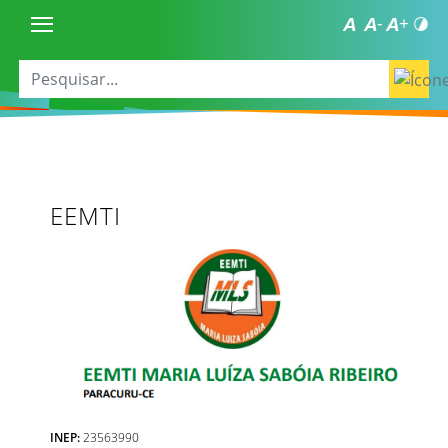
EEMTI
INEP:
23563990