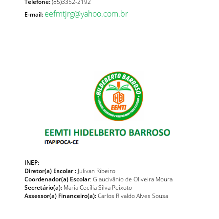
Telefone:
(85)3352-2192
eefmtjrg@yahoo.com.br
E-mail:
INEP:
Diretor(a) Escolar :
Julivan Ribeiro
Coordenador(a) Escolar
: Glaucivânio de Oliveira Moura
Secretário(a):
Maria Cecília Silva Peixoto
Assessor(a) Financeiro(a):
Carlos Rivaldo Alves Sousa