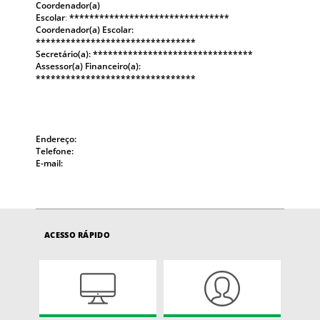
Coordenador(a)
Escolar
:
********************************
Coordenador(a) Escolar:
********************************
Secretário(a): ********************************
Assessor(a) Financeiro(a):
********************************
Endereço:
Telefone:
E-mail:
ACESSO RÁPIDO