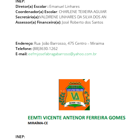
INEP:
Diretor(a) Escolar :
Emanuel Linhares
Coordenador(a) Escolar
: CHARLENE TEIXEIRA AGUIAR
Secretário(a):
VALDIRENE LINHARES DA SILVA DOS AN
Assessor(a) Financeiro(a):
José Roberto dos Santos
Endereço:
Rua João Barrosso, 475 Centro – Miraima
Telefone:
(88)3630-1262
E-mail:
eefmjosefabragabarroso@yahoo.com.br
INEP: