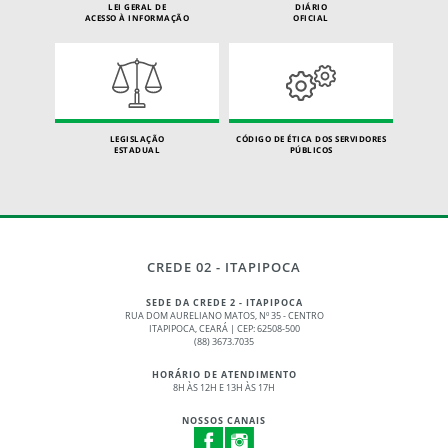
LEI GERAL DE
DIÁRIO
ACESSO À INFORMAÇÃO
OFICIAL
LEGISLAÇÃO
CÓDIGO DE ÉTICA DOS SERVIDORES
ESTADUAL
PÚBLICOS
CREDE 02 - ITAPIPOCA
SEDE DA CREDE 2 - ITAPIPOCA
RUA DOM AURELIANO MATOS, Nº 35 - CENTRO
ITAPIPOCA, CEARÁ | CEP: 62508-500
(88) 3673.7035
HORÁRIO DE ATENDIMENTO
8H ÀS 12H E 13H ÀS 17H
NOSSOS CANAIS